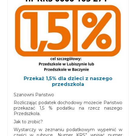
dostępności podmiotu publicznego
Galeria
Wymagania edukacjne
Program logopedyczny
Przekaż 1,5% dla dzieci z naszego
przedszkola
Szanowni Państwo
Rozliczając podatek dochodowy możecie Państwo
przekazać 1,5 % podatku na rzecz naszego
Przedszkola.
Jak to zrobić?
Wystarczy w zeznaniu podatkowym wypełnić w
części w rubryce „Numer KRS” wpisać numer