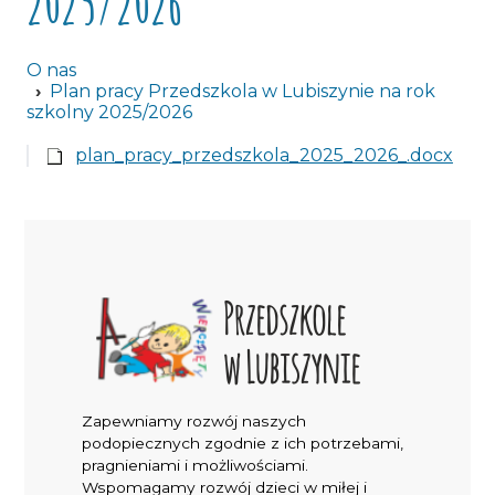
2025/2026
dostępności podmiotu publicznego
Galeria
Wymagania edukacjne
O nas
Plan pracy Przedszkola w Lubiszynie na rok
szkolny 2025/2026
Program logopedyczny
plan_pracy_przedszkola_2025_2026_.docx
Zapewniamy rozwój naszych
podopiecznych zgodnie z ich potrzebami,
pragnieniami i możliwościami.
Wspomagamy rozwój dzieci w miłej i