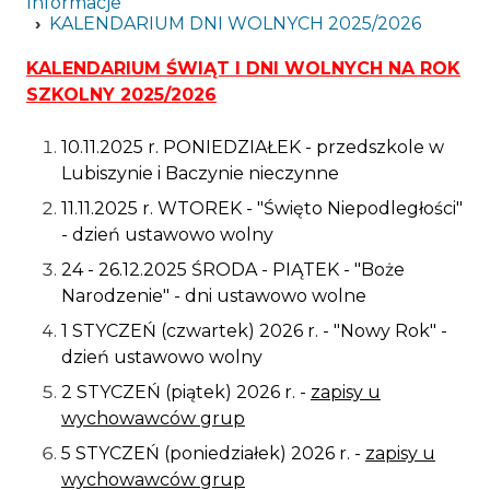
Informacje
dostępności podmiotu publicznego
KALENDARIUM DNI WOLNYCH 2025/2026
Galeria
Wymagania edukacjne
KALENDARIUM ŚWIĄT I DNI WOLNYCH NA ROK
SZKOLNY 2025/2026
Program logopedyczny
10.11.2025 r. PONIEDZIAŁEK - przedszkole w
Lubiszynie i Baczynie nieczynne
11.11.2025 r. WTOREK - "Święto Niepodległości"
- dzień ustawowo wolny
24 - 26.12.2025 ŚRODA - PIĄTEK - "Boże
Narodzenie" - dni ustawowo wolne
1 STYCZEŃ (czwartek) 2026 r. - "Nowy Rok" -
dzień ustawowo wolny
2 STYCZEŃ (piątek) 2026 r. -
zapisy u
wychowawców grup
5 STYCZEŃ (poniedziałek) 2026 r. -
zapisy u
wychowawców grup